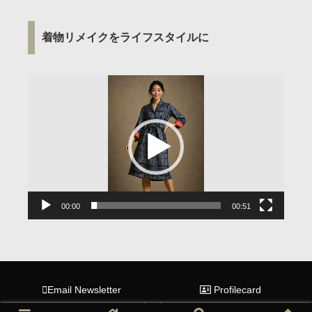
着物リメイクをライフスタイルに
動
画
プ
レ
ー
ヤ
ー
00:00
00:51
Email Newsletter
Profilecard
log in