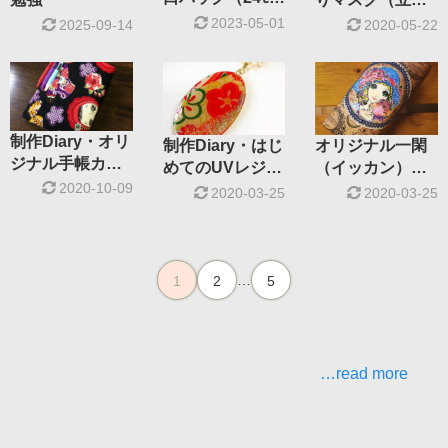
口金）
型）
2023-05-01
2025-09-14
2020-05-22
制作Diary・オリ
制作Diary・はじ
オリジナル一閑
ジナル手帳カバ
めてのUVレジン
（イッカン）張
ー
2020-10-09
アクセサリー
りを作ろう！
2020-03-25
2020-03-25
…
1
2
5
…read more