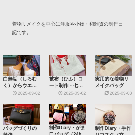
着物リメイクを中心に洋服や小物・和雑貨の制作日
記です。
白無垢（しろむ
被布（ひふ）コ
実用的な着物リ
く）からウエデ
ート制作・七五
メイクバッグ
ィングドレス
三女の子
2025-09-02
2025-09-02
2025-09-03
制作Diary・がま
バッグづくりの
制作Diary・手作
口バッグ（24ｾﾝﾁ
勉強
りマスク（立体