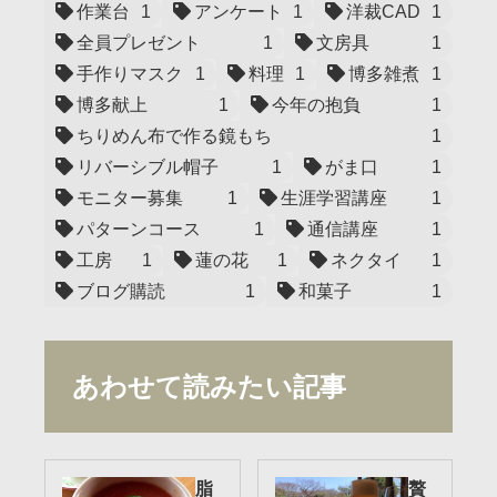
作業台
1
アンケート
1
洋裁CAD
1
全員プレゼント
1
文房具
1
手作りマスク
1
料理
1
博多雑煮
1
博多献上
1
今年の抱負
1
ちりめん布で作る鏡もち
1
リバーシブル帽子
1
がま口
1
モニター募集
1
生涯学習講座
1
パターンコース
1
通信講座
1
工房
1
蓮の花
1
ネクタイ
1
ブログ購読
1
和菓子
1
あわせて読みたい記事
脂
贅