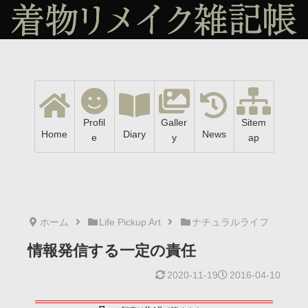
Profil
Galler
Sitem
Home
Diary
News
e
y
ap
ホーム
Life Pickup Art
ナチュラルライフ
情報発信する一定の責任
2020-11-19
2016-04-10