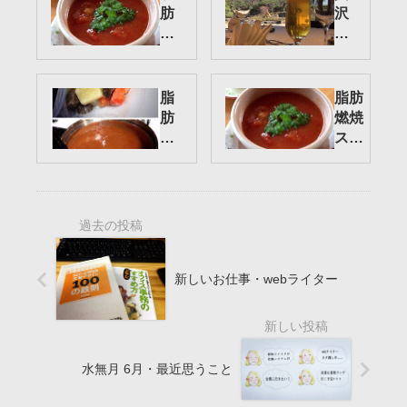
肪
沢
燃
な
焼
ひ
ス
と
ー
と
脂
脂肪
プ
き
肪
燃焼
で
燃
スー
デ
焼
プで
ト
ス
デト
ッ
ー
ック
ク
プ
ス
ス
の
(完
作
全
り
版）
新しいお仕事・webライター
方
水無月 6月・最近思うこと