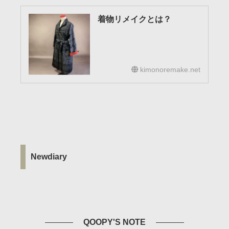
着物リメイクとは？
kimonoremake.net
Newdiary
QOOPY'S NOTE