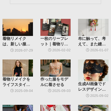
一枚のリーフレ
布に触って、考
着物リメイク
ット｜着物リメ
えて、また縫
は、新しい服を
イクの想いと
う。2026
作ることではあ
2026-02-02
2026-01-07
2026-07-29
2026年の活動に
りません
ついて
着物リメイクを
作った服をモデ
生成AI画像でド
ライフスタイル
ルに着させる
レスデザインを
に取り入れる
2025-09-04
2025-09-03
考える
2025-09-02