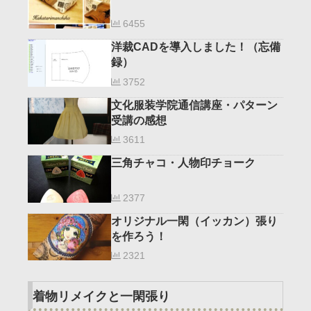
6455
洋裁CADを導入しました！（忘備
録）
3752
文化服装学院通信講座・パターン
受講の感想
3611
三角チャコ・人物印チョーク
2377
オリジナル一閑（イッカン）張り
を作ろう！
2321
着物リメイクと一閑張り