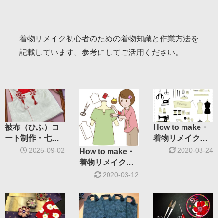
着物リメイク初心者のための着物知識と作業方法を
記載しています、参考にしてご活用ください。
被布（ひふ）コ
How to make・
ート制作・七五
着物リメイク
三女の子
♯3 作り方
2025-09-02
2020-08-24
How to make・
着物リメイク
♯4 作り方
2020-03-12