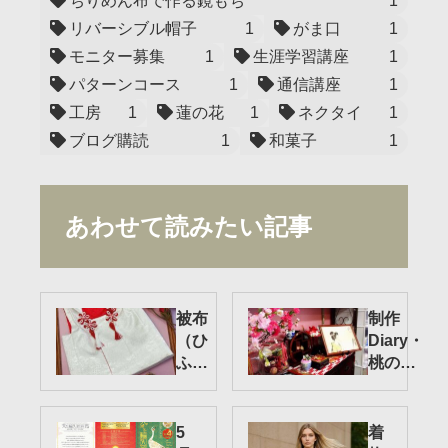
ちりめん布で作る鏡もち
1
リバーシブル帽子
1
がま口
1
モニター募集
1
生涯学習講座
1
パターンコース
1
通信講座
1
工房
1
蓮の花
1
ネクタイ
1
ブログ購読
1
和菓子
1
あわせて読みたい記事
被布
制作
（ひ
Diary・
ふ）
桃の節
コー
句の準
ト制
備
作・
5
着