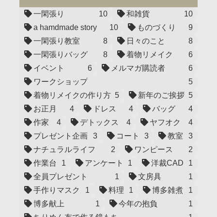
一閑張り
10
和雑貨
10
a hamdmade story
10
ものづくり
9
一閑張り教室
8
日々のこと
8
一閑張りバッグ
8
着物リメイク
6
イベント
6
メルマガ購読者
6
ワークショップ
5
着物リメイクの作り方
5
新年のご挨拶
5
お正月
4
ドレス
4
バッグ
4
作家
4
デトックス
4
ヤフオク
4
プレゼント企画
3
コート
3
教室
3
ナチュラルライフ
2
ワンピース
2
作業台
1
アンケート
1
洋裁CAD
1
全員プレゼント
1
文房具
1
手作りマスク
1
料理
1
博多雑煮
1
博多献上
1
今年の抱負
1