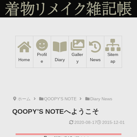
Profil
Galler
Sitem
Home
Diary
News
e
y
ap
ホーム
QOOPY'S NOTE
Diary News
QOOPY’S NOTEへようこそ
2020-08-17
2015-12-01