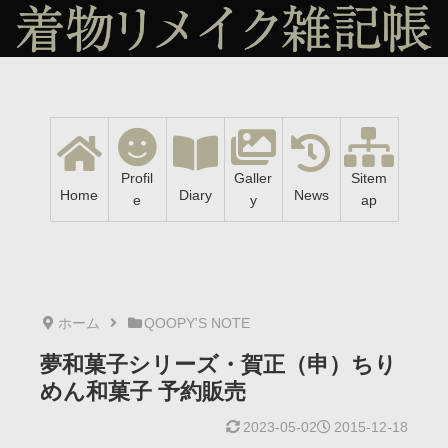
Profil
Galler
Sitem
Home
Diary
News
e
y
ap
ホーム
QOOPY'S NOTE
夢和菓子シリーズ・賀正（申）ちり
めん和菓子 予約販売
2023-05-02
2015-12-18