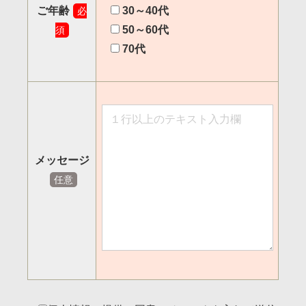
ご年齢
30～40代
必
50～60代
須
70代
メッセージ
任意