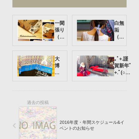
一閑
白無
張り
垢
（い
（し
っか
ろむ
んば
く）
り）
から
大
｡ﾟ+.謹
教室
ウエ
博
賀新年ﾟ
ディ
多
+.ﾟ(○｡
ング
輸
_｡)2016
ドレ
入
ご挨拶
ス
雑
貨
市
＠
住
2016年度・年間スケジュール&イ
吉
ベントのお知らせ
神