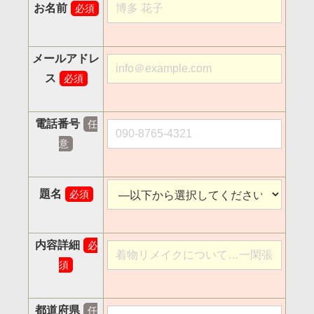
お名前
必須
メールアドレ
ス
必須
電話番号
任
意
題名
必須
内容詳細
必
須
都道府県
任