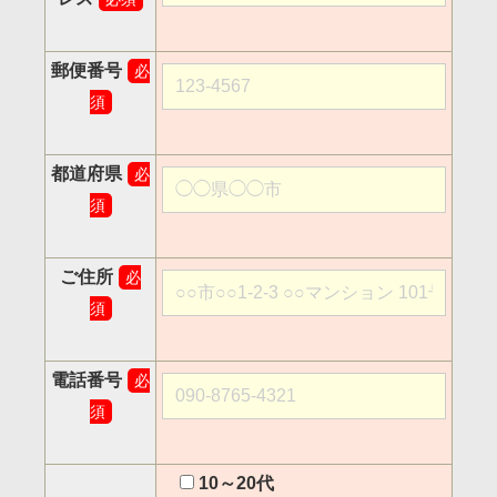
郵便番号
必
須
都道府県
必
須
ご住所
必
須
電話番号
必
須
10～20代