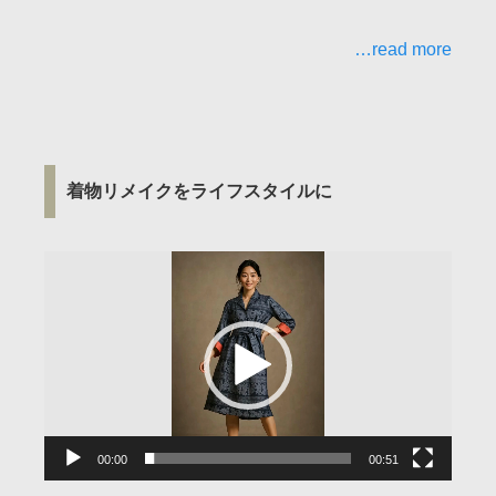
…read more
着物リメイクをライフスタイルに
動
画
プ
レ
ー
ヤ
ー
00:00
00:51