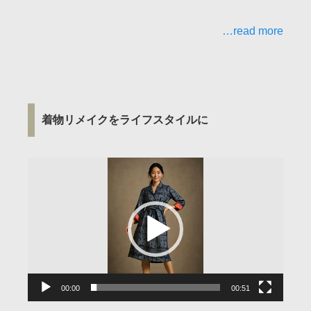
…read more
着物リメイクをライフスタイルに
動
画
プ
レ
ー
ヤ
ー
00:00
00:51