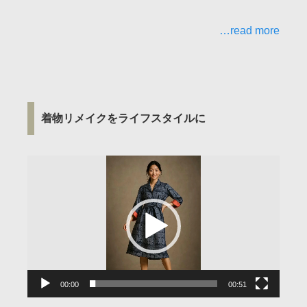
…read more
着物リメイクをライフスタイルに
動
画
プ
レ
ー
ヤ
ー
00:00
00:51