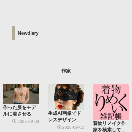
Newdiary
作家
作った服をモデ
生成AI画像でド
ルに着させる
レスデザインを
2025-09-03
着物リメイク作
考える
2025-09-02
家を検索してみ