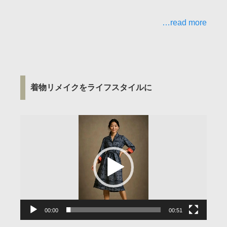
…read more
着物リメイクをライフスタイルに
動
画
プ
レ
ー
ヤ
ー
00:00
00:51