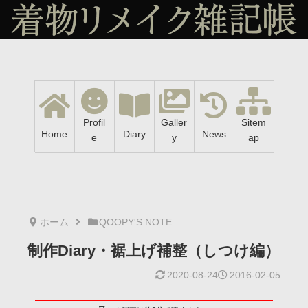
Profil
Galler
Sitem
Home
Diary
News
e
y
ap
ホーム
QOOPY'S NOTE
制作Diary・裾上げ補整（しつけ編）
2020-08-24
2016-02-05