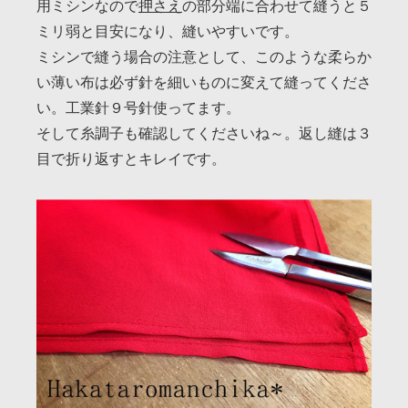
用ミシンなので
押さえ
の部分端に合わせて縫うと５
ミリ弱と目安になり、縫いやすいです。
ミシンで縫う場合の注意として、このような柔らか
い薄い布は必ず針を細いものに変えて縫ってくださ
い。工業針９号針使ってます。
そして糸調子も確認してくださいね～。返し縫は３
目で折り返すとキレイです。