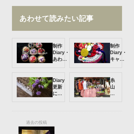
あわせて読みたい記事
制作
制作
Diary・
Diary・
あわじ
キャン
玉バッ
ディポ
グハン
ット
ガー
Diary
糸
更新
山
に訳
自
があ
動
りま
車
して
文
化
館
総