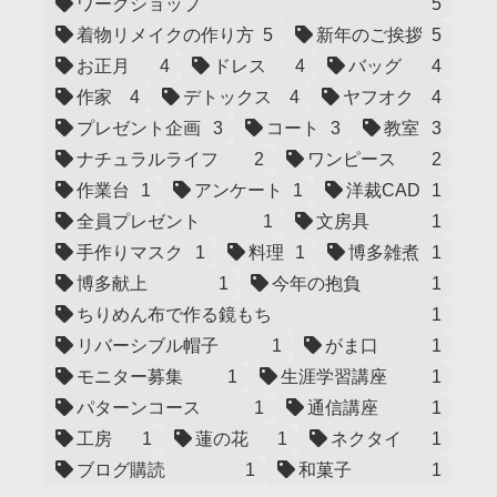
ワークショップ
5
着物リメイクの作り方
5
新年のご挨拶
5
お正月
4
ドレス
4
バッグ
4
作家
4
デトックス
4
ヤフオク
4
プレゼント企画
3
コート
3
教室
3
ナチュラルライフ
2
ワンピース
2
作業台
1
アンケート
1
洋裁CAD
1
全員プレゼント
1
文房具
1
手作りマスク
1
料理
1
博多雑煮
1
博多献上
1
今年の抱負
1
ちりめん布で作る鏡もち
1
リバーシブル帽子
1
がま口
1
モニター募集
1
生涯学習講座
1
パターンコース
1
通信講座
1
工房
1
蓮の花
1
ネクタイ
1
ブログ購読
1
和菓子
1